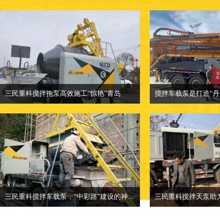
三民重科搅拌拖泵高效施工“惊艳”青岛
三民重科搅拌拖泵高效施工“惊艳”青岛
相关介绍：小型混凝土泵车-混凝土输送
相关介绍：小型混凝
泵厂家
价格面议：也可来
价格面议：小型混凝土泵车价格
地点：客户产品案
地点：客户产品案例分类
三民重科搅拌车载泵，“中彩路”建设的神秘武器
三民重科搅拌天泵助