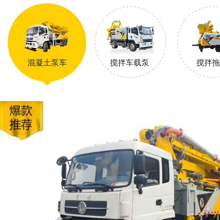
混凝土泵车
搅拌车载泵
搅拌拖