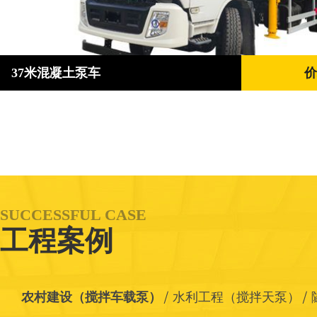
37米混凝土泵车
价
SUCCESSFUL CASE
工程案例
农村建设（搅拌车载泵）
水利工程（搅拌天泵）