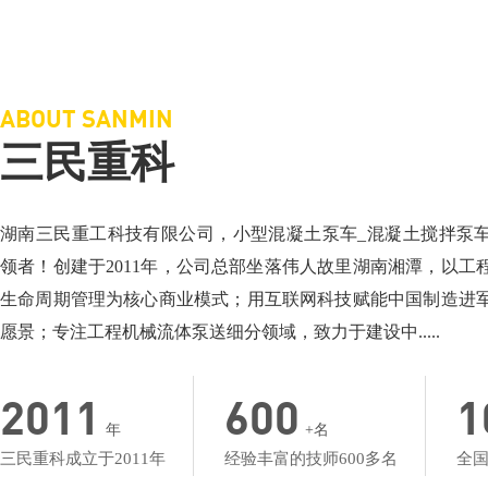
三民重科搅拌车载泵，“中彩路”建设的神秘武器
三民重科搅拌天泵
相关介绍：泵车厂家-小型混凝土泵车
相关介绍：泵车-搅
价格面议：小型混凝土泵车价格
价格面议：搅拌车
地点：湖北楼台
地点：产品低价名
ABOUT SANMIN
三民重科
湖南三民重工科技有限公司，小型混凝土泵车_混凝土搅拌泵
领者！创建于2011年，公司总部坐落伟人故里湖南湘潭，以工
生命周期管理为核心商业模式；用互联网科技赋能中国制造进
愿景；专注工程机械流体泵送细分领域，致力于建设中.....
2011
600
1
年
+名
三民重科成立于2011年
经验丰富的技师600多名
全国