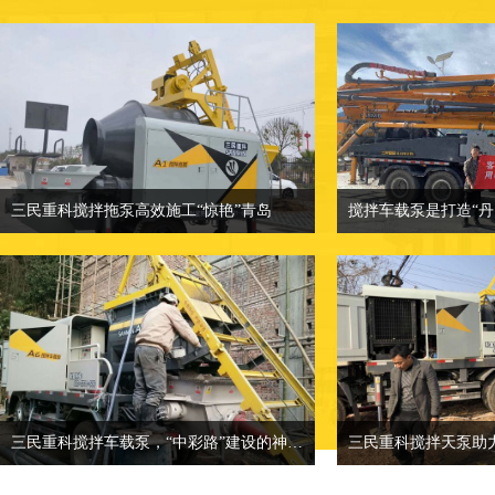
三民重科搅拌拖泵高效施工“惊艳”青岛
三民重科搅拌拖泵高效施工“惊艳”青岛
相关介绍：小型混凝土泵车-混凝土输送
相关介绍：小型混凝
泵厂家
价格面议：也可来
价格面议：小型混凝土泵车价格
地点：客户产品案
地点：客户产品案例分类
三民重科搅拌车载泵，“中彩路”建设的神秘武器
三民重科搅拌天泵助