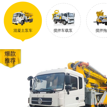
混凝土泵车
搅拌车载泵
搅拌拖