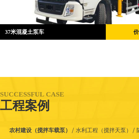
37米混凝土泵车
价
SUCCESSFUL CASE
工程案例
农村建设（搅拌车载泵）
水利工程（搅拌天泵）