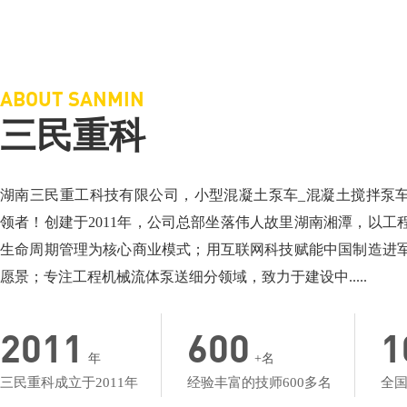
三民重科搅拌车载泵，“中彩路”建设的神秘武器
三民重科搅拌天泵
相关介绍：泵车厂家-小型混凝土泵车
相关介绍：泵车-搅
价格面议：小型混凝土泵车价格
价格面议：搅拌车
地点：湖北楼台
地点：产品低价名
ABOUT SANMIN
三民重科
湖南三民重工科技有限公司，小型混凝土泵车_混凝土搅拌泵
领者！创建于2011年，公司总部坐落伟人故里湖南湘潭，以工
生命周期管理为核心商业模式；用互联网科技赋能中国制造进
愿景；专注工程机械流体泵送细分领域，致力于建设中.....
2011
600
1
年
+名
三民重科成立于2011年
经验丰富的技师600多名
全国