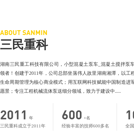
三民重科搅拌车载泵，“中彩路”建设的神秘武器
三民重科搅拌天泵
相关介绍：泵车厂家-小型混凝土泵车
相关介绍：泵车-搅
价格面议：小型混凝土泵车价格
价格面议：搅拌车
地点：湖北楼台
地点：产品低价名
ABOUT SANMIN
三民重科
湖南三民重工科技有限公司，小型混凝土泵车_混凝土搅拌泵
领者！创建于2011年，公司总部坐落伟人故里湖南湘潭，以工
生命周期管理为核心商业模式；用互联网科技赋能中国制造进
愿景；专注工程机械流体泵送细分领域，致力于建设中.....
2011
600
1
年
+名
三民重科成立于2011年
经验丰富的技师600多名
全国