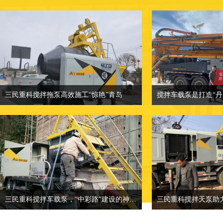
三民重科搅拌拖泵高效施工“惊艳”青岛
三民重科搅拌拖泵高效施工“惊艳”青岛
相关介绍：小型混凝土泵车-混凝土输送
相关介绍：小型混凝
泵厂家
价格面议：也可来
价格面议：小型混凝土泵车价格
地点：客户产品案
地点：客户产品案例分类
三民重科搅拌车载泵，“中彩路”建设的神秘武器
三民重科搅拌天泵助