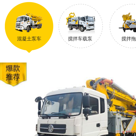
混凝土泵车
搅拌车载泵
搅拌拖