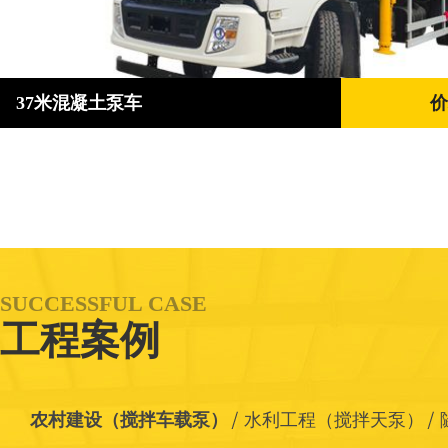
37米混凝土泵车
价
SUCCESSFUL CASE
工程案例
农村建设（搅拌车载泵）
水利工程（搅拌天泵）