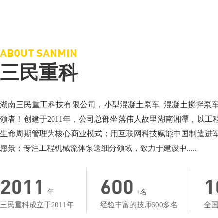
三民重科搅拌车载泵，“中彩路”建设的神秘武器
三民重科搅拌天泵
相关介绍：泵车厂家-小型混凝土泵车
相关介绍：泵车-搅
价格面议：小型混凝土泵车价格
价格面议：搅拌车
地点：湖北楼台
地点：产品低价名
ABOUT SANMIN
三民重科
湖南三民重工科技有限公司，小型混凝土泵车_混凝土搅拌泵
领者！创建于2011年，公司总部坐落伟人故里湖南湘潭，以工
生命周期管理为核心商业模式；用互联网科技赋能中国制造进
愿景；专注工程机械流体泵送细分领域，致力于建设中.....
2011
600
1
年
+名
三民重科成立于2011年
经验丰富的技师600多名
全国