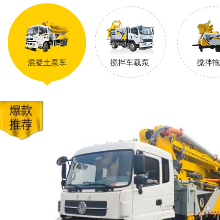
混凝土泵车
搅拌车载泵
搅拌拖