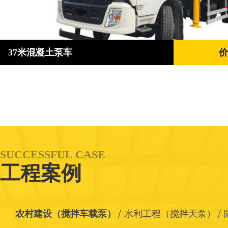
37米混凝土泵车
价
SUCCESSFUL CASE
工程案例
农村建设（搅拌车载泵）
水利工程（搅拌天泵）