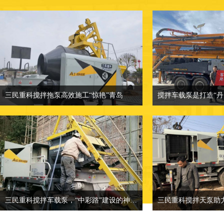
三民重科搅拌拖泵高效施工“惊艳”青岛
三民重科搅拌拖泵高效施工“惊艳”青岛
相关介绍：小型混凝土泵车-混凝土输送
相关介绍：小型混凝
泵厂家
价格面议：也可来
价格面议：小型混凝土泵车价格
地点：客户产品案
地点：客户产品案例分类
三民重科搅拌车载泵，“中彩路”建设的神秘武器
三民重科搅拌天泵助