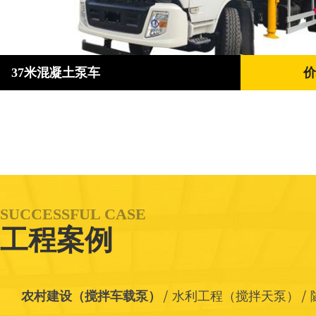
37米混凝土泵车
价
SUCCESSFUL CASE
工程案例
农村建设（搅拌车载泵）
水利工程（搅拌天泵）