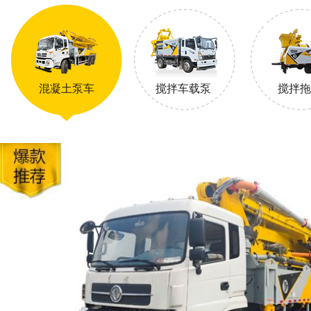
混凝土泵车
搅拌车载泵
搅拌拖