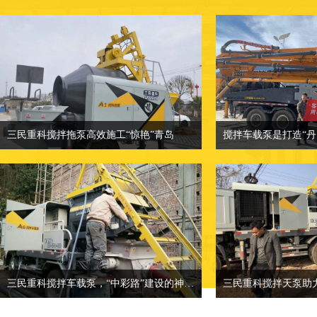
三民重科搅拌拖泵高效施工“惊艳”青岛
三民重科搅拌拖泵高效施工“惊艳”青岛
相关介绍：小型混凝土泵车-混凝土输送
相关介绍：小型混凝
泵厂家
价格面议：也可来
价格面议：小型混凝土泵车价格
地点：客户产品案
地点：客户产品案例分类
三民重科搅拌车载泵，“中彩路”建设的神秘武器
三民重科搅拌天泵助