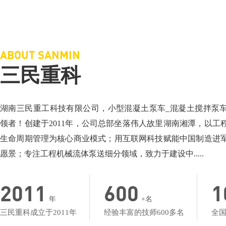
三民重科搅拌车载泵，“中彩路”建设的神秘武器
三民重科搅拌天泵
相关介绍：泵车厂家-小型混凝土泵车
相关介绍：泵车-搅
价格面议：小型混凝土泵车价格
价格面议：搅拌车
地点：湖北楼台
地点：产品低价名
ABOUT SANMIN
三民重科
湖南三民重工科技有限公司，小型混凝土泵车_混凝土搅拌泵
领者！创建于2011年，公司总部坐落伟人故里湖南湘潭，以工
生命周期管理为核心商业模式；用互联网科技赋能中国制造进
愿景；专注工程机械流体泵送细分领域，致力于建设中.....
2011
600
1
年
+名
三民重科成立于2011年
经验丰富的技师600多名
全国