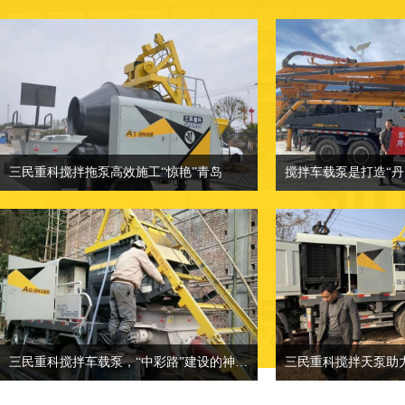
三民重科搅拌拖泵高效施工“惊艳”青岛
三民重科搅拌拖泵高效施工“惊艳”青岛
相关介绍：小型混凝土泵车-混凝土输送
相关介绍：小型混凝
泵厂家
价格面议：也可来
价格面议：小型混凝土泵车价格
地点：客户产品案
地点：客户产品案例分类
三民重科搅拌车载泵，“中彩路”建设的神秘武器
三民重科搅拌天泵助