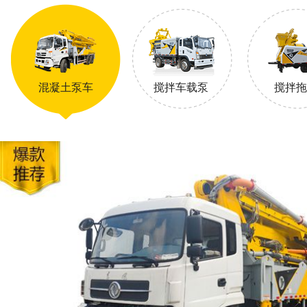
混凝土泵车
搅拌车载泵
搅拌拖