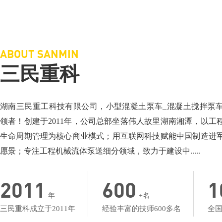
三民重科搅拌车载泵，“中彩路”建设的神秘武器
三民重科搅拌天泵
相关介绍：泵车厂家-小型混凝土泵车
相关介绍：泵车-搅
价格面议：小型混凝土泵车价格
价格面议：搅拌车
地点：湖北楼台
地点：产品低价名
ABOUT SANMIN
三民重科
湖南三民重工科技有限公司，小型混凝土泵车_混凝土搅拌泵
领者！创建于2011年，公司总部坐落伟人故里湖南湘潭，以工
生命周期管理为核心商业模式；用互联网科技赋能中国制造进
愿景；专注工程机械流体泵送细分领域，致力于建设中.....
2011
600
1
年
+名
三民重科成立于2011年
经验丰富的技师600多名
全国