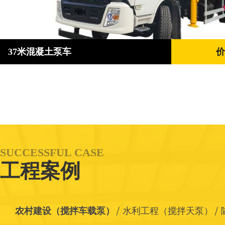
37米混凝土泵车
价
SUCCESSFUL CASE
工程案例
农村建设（搅拌车载泵）
水利工程（搅拌天泵）