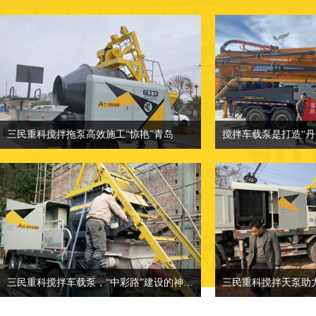
三民重科搅拌拖泵高效施工“惊艳”青岛
三民重科搅拌拖泵高效施工“惊艳”青岛
相关介绍：小型混凝土泵车-混凝土输送
相关介绍：小型混凝
泵厂家
价格面议：也可来
价格面议：小型混凝土泵车价格
地点：客户产品案
地点：客户产品案例分类
三民重科搅拌车载泵，“中彩路”建设的神秘武器
三民重科搅拌天泵助