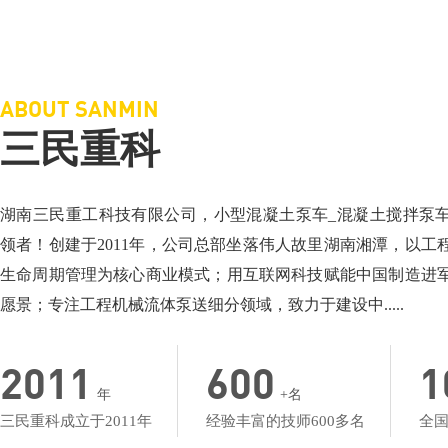
三民重科搅拌车载泵，“中彩路”建设的神秘武器
三民重科搅拌天泵
相关介绍：泵车厂家-小型混凝土泵车
相关介绍：泵车-搅
价格面议：小型混凝土泵车价格
价格面议：搅拌车
地点：湖北楼台
地点：产品低价名
ABOUT SANMIN
三民重科
湖南三民重工科技有限公司，小型混凝土泵车_混凝土搅拌泵
领者！创建于2011年，公司总部坐落伟人故里湖南湘潭，以工
生命周期管理为核心商业模式；用互联网科技赋能中国制造进
愿景；专注工程机械流体泵送细分领域，致力于建设中.....
2011
600
1
年
+名
三民重科成立于2011年
经验丰富的技师600多名
全国