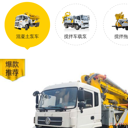
混凝土泵车
搅拌车载泵
搅拌拖