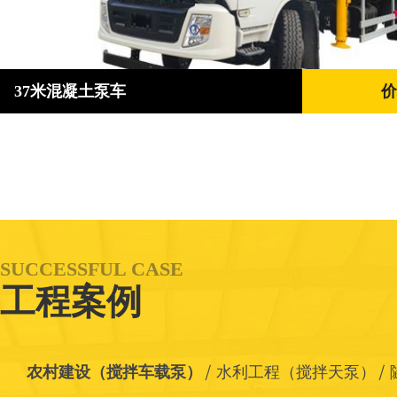
37米混凝土泵车
价
SUCCESSFUL CASE
工程案例
农村建设（搅拌车载泵）
水利工程（搅拌天泵）