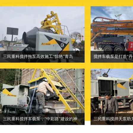
三民重科搅拌拖泵高效施工“惊艳”青岛
三民重科搅拌拖泵高效施工“惊艳”青岛
相关介绍：小型混凝土泵车-混凝土输送
相关介绍：小型混凝
泵厂家
价格面议：也可来
价格面议：小型混凝土泵车价格
地点：客户产品案
地点：客户产品案例分类
三民重科搅拌车载泵，“中彩路”建设的神秘武器
三民重科搅拌天泵助