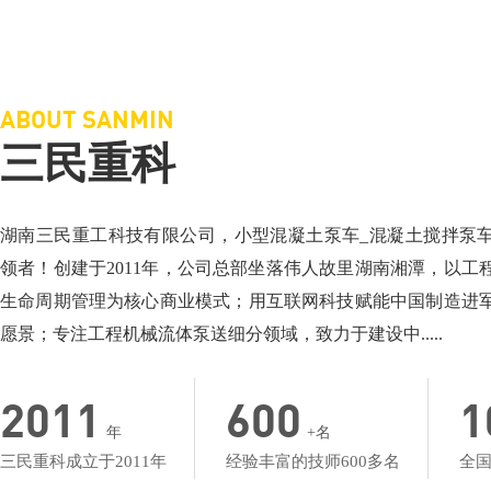
三民重科搅拌车载泵，“中彩路”建设的神秘武器
三民重科搅拌天泵
相关介绍：泵车厂家-小型混凝土泵车
相关介绍：泵车-搅
价格面议：小型混凝土泵车价格
价格面议：搅拌车
地点：湖北楼台
地点：产品低价名
ABOUT SANMIN
三民重科
湖南三民重工科技有限公司，小型混凝土泵车_混凝土搅拌泵
领者！创建于2011年，公司总部坐落伟人故里湖南湘潭，以工
生命周期管理为核心商业模式；用互联网科技赋能中国制造进
愿景；专注工程机械流体泵送细分领域，致力于建设中.....
2011
600
1
年
+名
三民重科成立于2011年
经验丰富的技师600多名
全国