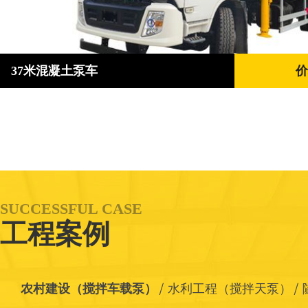
37米混凝土泵车
价
SUCCESSFUL CASE
工程案例
农村建设（搅拌车载泵）
水利工程（搅拌天泵）