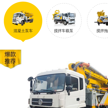
混凝土泵车
搅拌车载泵
搅拌拖