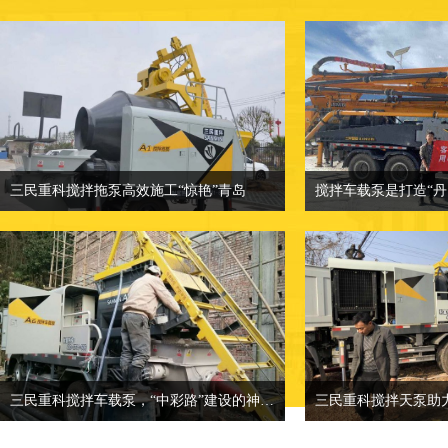
三民重科搅拌拖泵高效施工“惊艳”青岛
三民重科搅拌拖泵高效施工“惊艳”青岛
相关介绍：小型混凝土泵车-混凝土输送
相关介绍：小型混凝
泵厂家
价格面议：也可来
价格面议：小型混凝土泵车价格
地点：客户产品案
地点：客户产品案例分类
三民重科搅拌车载泵，“中彩路”建设的神秘武器
三民重科搅拌天泵助