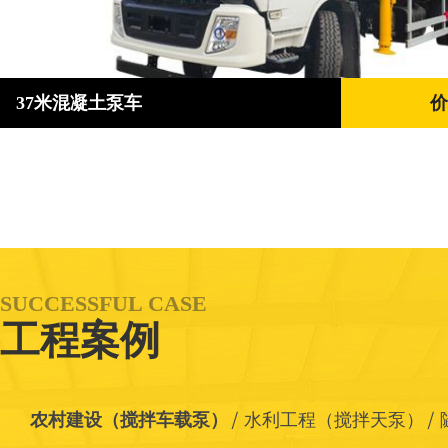
37米混凝土泵车
价
SUCCESSFUL CASE
工程案例
农村建设（搅拌车载泵）
水利工程（搅拌天泵）