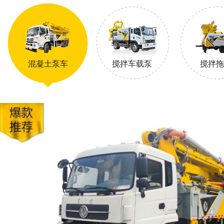
混凝土泵车
搅拌车载泵
搅拌拖