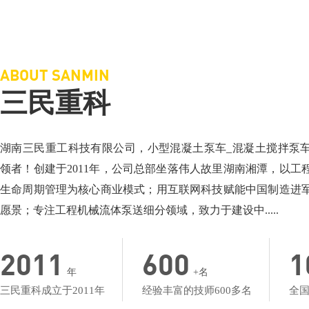
三民重科搅拌车载泵，“中彩路”建设的神秘武器
三民重科搅拌天泵
相关介绍：泵车厂家-小型混凝土泵车
相关介绍：泵车-搅
价格面议：小型混凝土泵车价格
价格面议：搅拌车
地点：湖北楼台
地点：产品低价名
ABOUT SANMIN
三民重科
湖南三民重工科技有限公司，小型混凝土泵车_混凝土搅拌泵
领者！创建于2011年，公司总部坐落伟人故里湖南湘潭，以工
生命周期管理为核心商业模式；用互联网科技赋能中国制造进
愿景；专注工程机械流体泵送细分领域，致力于建设中.....
2011
600
1
年
+名
三民重科成立于2011年
经验丰富的技师600多名
全国